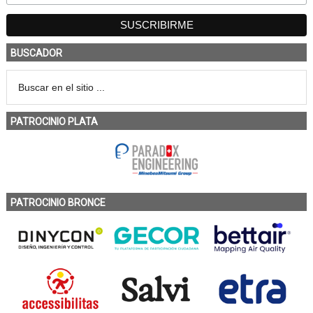
BUSCADOR
PATROCINIO PLATA
PATROCINIO BRONCE