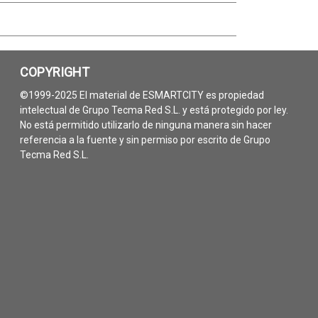
COPYRIGHT
©1999-2025 El material de ESMARTCITY es propiedad
intelectual de Grupo Tecma Red S.L. y está protegido por ley.
No está permitido utilizarlo de ninguna manera sin hacer
referencia a la fuente y sin permiso por escrito de Grupo
Tecma Red S.L.