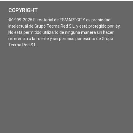
COPYRIGHT
©1999-2025 El material de ESMARTCITY es propiedad
intelectual de Grupo Tecma Red S.L. y está protegido por ley.
No está permitido utilizarlo de ninguna manera sin hacer
referencia a la fuente y sin permiso por escrito de Grupo
Tecma Red S.L.