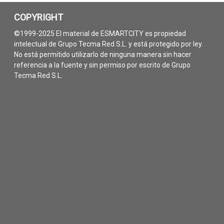
COPYRIGHT
©1999-2025 El material de ESMARTCITY es propiedad
intelectual de Grupo Tecma Red S.L. y está protegido por ley.
No está permitido utilizarlo de ninguna manera sin hacer
referencia a la fuente y sin permiso por escrito de Grupo
Tecma Red S.L.