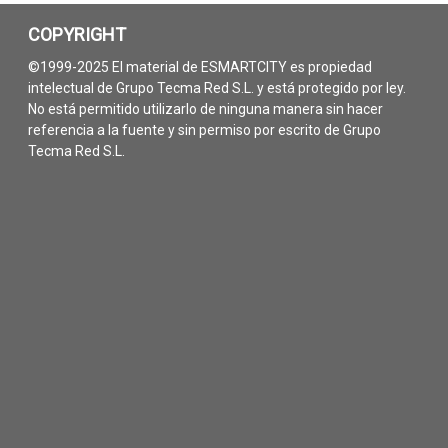
COPYRIGHT
©1999-2025 El material de ESMARTCITY es propiedad
intelectual de Grupo Tecma Red S.L. y está protegido por ley.
No está permitido utilizarlo de ninguna manera sin hacer
referencia a la fuente y sin permiso por escrito de Grupo
Tecma Red S.L.