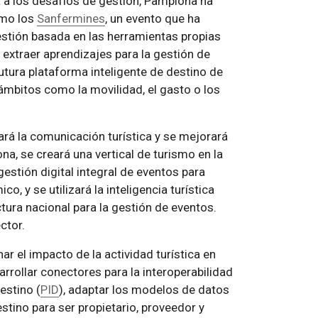
 a los desafíos de gestión, Pamplona ha
omo los
Sanfermines
, un evento que ha
estión basada en las herramientas propias
n extraer aprendizajes para la gestión de
utura plataforma inteligente de destino de
ámbitos como la movilidad, el gasto o los
ará la comunicación turística y se mejorará
na, se creará una vertical de turismo en la
gestión digital integral de eventos para
, y se utilizará la inteligencia turística
ctura nacional para la gestión de eventos.
ctor.
ar el impacto de la actividad turística en
rrollar conectores para la interoperabilidad
estino (
PID
), adaptar los modelos de datos
estino para ser propietario, proveedor y