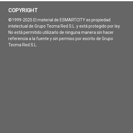
COPYRIGHT
©1999-2025 El material de ESMARTCITY es propiedad
intelectual de Grupo Tecma Red S.L. y está protegido por ley.
No está permitido utilizarlo de ninguna manera sin hacer
referencia a la fuente y sin permiso por escrito de Grupo
Tecma Red S.L.