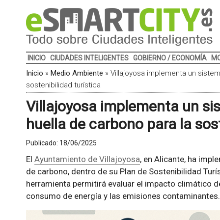
INICIO
CIUDADES INTELIGENTES
GOBIERNO / ECONOMÍA
MO
Inicio
»
Medio Ambiente
»
Villajoyosa implementa un sistem
sostenibilidad turística
Villajoyosa implementa un si
huella de carbono para la sost
Publicado:
18/06/2025
El
Ayuntamiento de Villajoyosa
, en Alicante, ha imp
de carbono, dentro de su Plan de Sostenibilidad Turí
herramienta permitirá evaluar el impacto climático de
consumo de energía y las emisiones contaminantes.