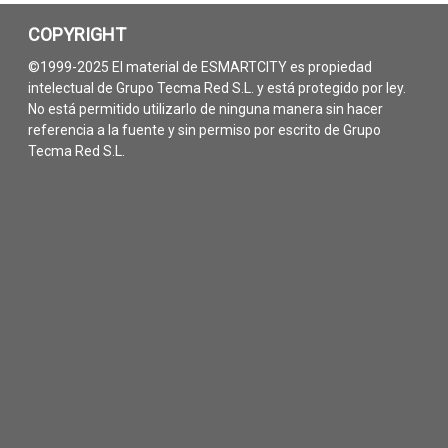
COPYRIGHT
©1999-2025 El material de ESMARTCITY es propiedad
intelectual de Grupo Tecma Red S.L. y está protegido por ley.
No está permitido utilizarlo de ninguna manera sin hacer
referencia a la fuente y sin permiso por escrito de Grupo
Tecma Red S.L.