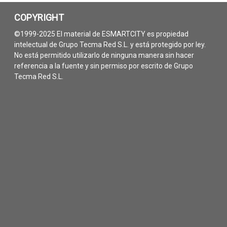
COPYRIGHT
©1999-2025 El material de ESMARTCITY es propiedad
intelectual de Grupo Tecma Red S.L. y está protegido por ley.
No está permitido utilizarlo de ninguna manera sin hacer
referencia a la fuente y sin permiso por escrito de Grupo
Tecma Red S.L.