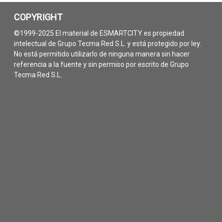
COPYRIGHT
©1999-2025 El material de ESMARTCITY es propiedad
intelectual de Grupo Tecma Red S.L. y está protegido por ley.
No está permitido utilizarlo de ninguna manera sin hacer
referencia a la fuente y sin permiso por escrito de Grupo
Tecma Red S.L.