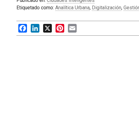
Publicado en:
Ciudades Inteligentes
Etiquetado como:
Analítica Urbana
,
Digitalización
,
Gestió
Facebook
LinkedIn
X
Pinterest
Email