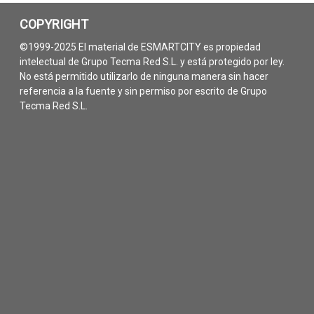
COPYRIGHT
©1999-2025 El material de ESMARTCITY es propiedad
intelectual de Grupo Tecma Red S.L. y está protegido por ley.
No está permitido utilizarlo de ninguna manera sin hacer
referencia a la fuente y sin permiso por escrito de Grupo
Tecma Red S.L.