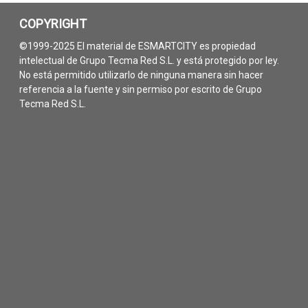
COPYRIGHT
©1999-2025 El material de ESMARTCITY es propiedad
intelectual de Grupo Tecma Red S.L. y está protegido por ley.
No está permitido utilizarlo de ninguna manera sin hacer
referencia a la fuente y sin permiso por escrito de Grupo
Tecma Red S.L.