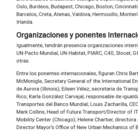
Oslo, Burdeos, Budapest, Chicago, Boston, Cincinnati
Barcelos, Creta, Atenas, Valdivia, Hermosillo, Monter
Irlanda.
Organizaciones y ponentes internac
Igualmente, tendrán presencia organizaciones inter
UN-Pacto Mundial, UN-Habitat, PIARC, C40, Slocat, GI
otras.
Entre los ponentes internacionales, figuran Chris B
McMonigle, Secretary General of the International Ene
de Aurora (Illinois); Eileen Vélez, secretaria de Tra
Rico; Karla González Carvajal, responsable de iguald
Transportes del Banco Mundial; Louis Zacharilla, CE
Mark Collins, Head of Future Transport/Director of 
Mobility Center (Chicago); Helene Chartier, directora
Director Mayor’s Office of New Urban Mechanics of 