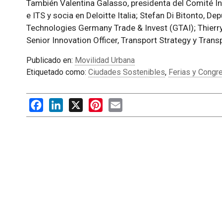
También Valentina Galasso, presidenta del Comité I
e ITS y socia en Deloitte Italia; Stefan Di Bitonto, D
Technologies Germany Trade & Invest (GTAI); Thierry
Senior Innovation Officer, Transport Strategy y Tran
Publicado en:
Movilidad Urbana
Etiquetado como:
Ciudades Sostenibles
,
Ferias y Congr
Facebook
LinkedIn
X
Pinterest
Email