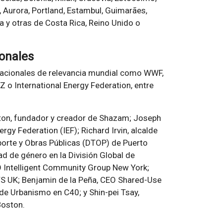
, Aurora, Portland, Estambul, Guimarães,
ía y otras de Costa Rica, Reino Unido o
ionales
nacionales de relevancia mundial como WWF,
Z o International Energy Federation, entre
arton, fundador y creador de Shazam; Joseph
rgy Federation (IEF); Richard Irvin, alcalde
nsporte y Obras Públicas (DTOP) de Puerto
ad de género en la División Global de
O Intelligent Community Group New York;
ITS UK; Benjamin de la Peña, CEO Shared-Use
 de Urbanismo en C40; y Shin-pei Tsay,
Boston.