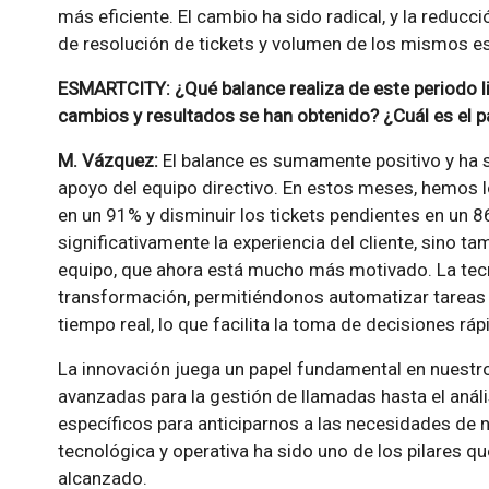
más eficiente. El cambio ha sido radical, y la reducc
de resolución de tickets y volumen de los mismos es u
ESMARTCITY: ¿Qué balance realiza de este periodo li
cambios y resultados se han obtenido? ¿Cuál es el p
M. Vázquez:
El balance es sumamente positivo y ha si
apoyo del equipo directivo. En estos meses, hemos 
en un 91% y disminuir los tickets pendientes en un 
significativamente la experiencia del cliente, sino t
equipo, que ahora está mucho más motivado. La tecn
transformación, permitiéndonos automatizar tareas r
tiempo real, lo que facilita la toma de decisiones ráp
La innovación juega un papel fundamental en nuestro
avanzadas para la gestión de llamadas hasta el anál
específicos para anticiparnos a las necesidades de n
tecnológica y operativa ha sido uno de los pilares 
alcanzado.