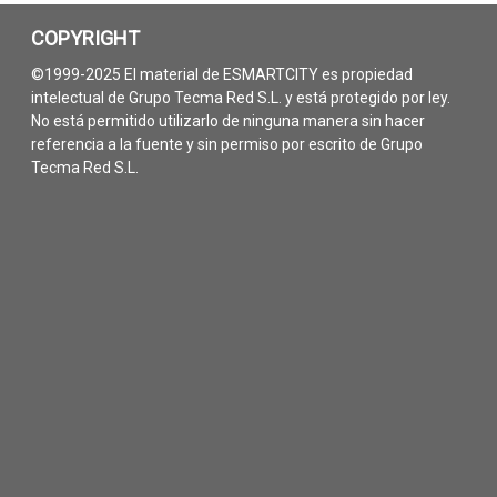
COPYRIGHT
©1999-2025 El material de ESMARTCITY es propiedad
intelectual de Grupo Tecma Red S.L. y está protegido por ley.
No está permitido utilizarlo de ninguna manera sin hacer
referencia a la fuente y sin permiso por escrito de Grupo
Tecma Red S.L.