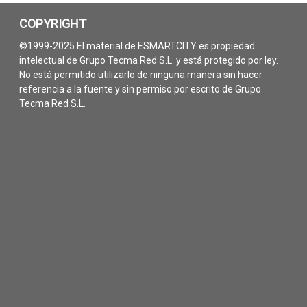
COPYRIGHT
©1999-2025 El material de ESMARTCITY es propiedad
intelectual de Grupo Tecma Red S.L. y está protegido por ley.
No está permitido utilizarlo de ninguna manera sin hacer
referencia a la fuente y sin permiso por escrito de Grupo
Tecma Red S.L.