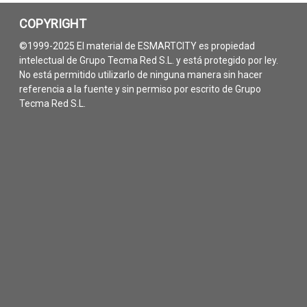
COPYRIGHT
©1999-2025 El material de ESMARTCITY es propiedad
intelectual de Grupo Tecma Red S.L. y está protegido por ley.
No está permitido utilizarlo de ninguna manera sin hacer
referencia a la fuente y sin permiso por escrito de Grupo
Tecma Red S.L.