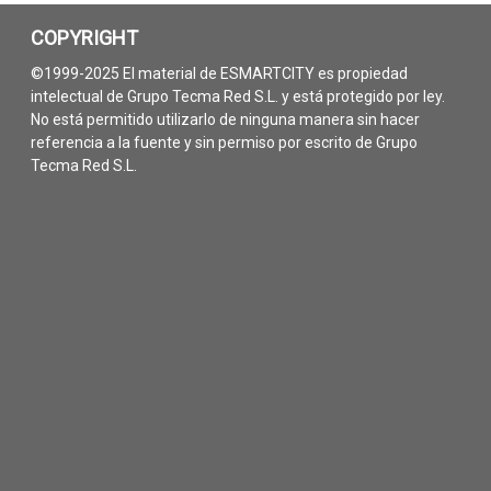
COPYRIGHT
©1999-2025 El material de ESMARTCITY es propiedad
intelectual de Grupo Tecma Red S.L. y está protegido por ley.
No está permitido utilizarlo de ninguna manera sin hacer
referencia a la fuente y sin permiso por escrito de Grupo
Tecma Red S.L.