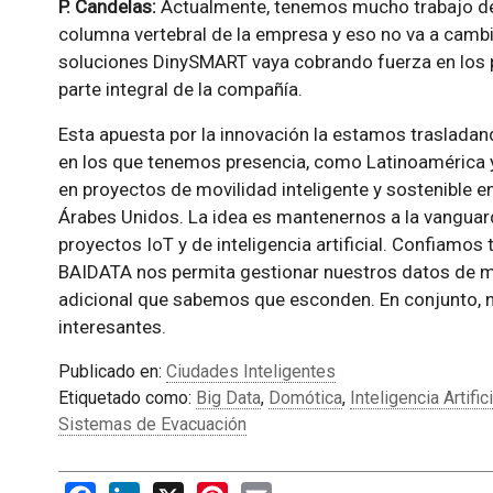
P. Candelas:
Actualmente, tenemos mucho trabajo de i
columna vertebral de la empresa y eso no va a cambi
soluciones DinySMART vaya cobrando fuerza en los 
parte integral de la compañía.
Esta apuesta por la innovación la estamos traslada
en los que tenemos presencia, como Latinoamérica 
en proyectos de movilidad inteligente y sostenible e
Árabes Unidos. La idea es mantenernos a la vanguar
proyectos IoT y de inteligencia artificial. Confiamos
BAIDATA nos permita gestionar nuestros datos de ma
adicional que sabemos que esconden. En conjunto, 
interesantes.
Publicado en:
Ciudades Inteligentes
Etiquetado como:
Big Data
,
Domótica
,
Inteligencia Artifici
Sistemas de Evacuación
Facebook
LinkedIn
X
Pinterest
Email