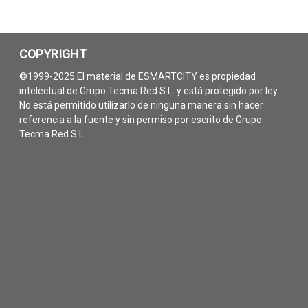
COPYRIGHT
©1999-2025 El material de ESMARTCITY es propiedad
intelectual de Grupo Tecma Red S.L. y está protegido por ley.
No está permitido utilizarlo de ninguna manera sin hacer
referencia a la fuente y sin permiso por escrito de Grupo
Tecma Red S.L.