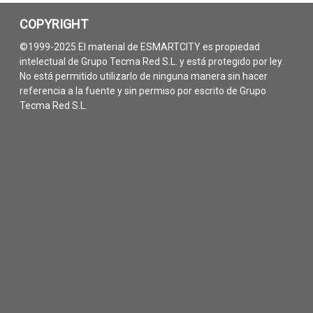
COPYRIGHT
©1999-2025 El material de ESMARTCITY es propiedad
intelectual de Grupo Tecma Red S.L. y está protegido por ley.
No está permitido utilizarlo de ninguna manera sin hacer
referencia a la fuente y sin permiso por escrito de Grupo
Tecma Red S.L.