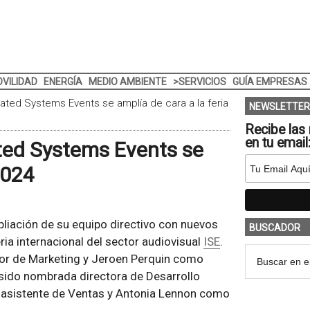
VILIDAD
ENERGÍA
MEDIO AMBIENTE
>SERVICIOS
GUÍA EMPRESAS
rated Systems Events se amplía de cara a la feria
NEWSLETTER
Recibe las 
en tu email
ated Systems Events se
2024
liación de su equipo directivo con nuevos
BUSCADOR
ia internacional del sector audiovisual
ISE
.
ior de Marketing y Jeroen Perquin como
 sido nombrada directora de Desarrollo
o asistente de Ventas y Antonia Lennon como