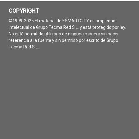
COPYRIGHT
©1999-2025 El material de ESMARTCITY es propiedad
intelectual de Grupo Tecma Red S.L. y está protegido por ley.
No está permitido utilizarlo de ninguna manera sin hacer
referencia a la fuente y sin permiso por escrito de Grupo
Tecma Red S.L.