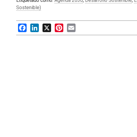
Etiquetado como:
Agenda 2030
,
Desarrollo Sostenible
,
E
Sostenible)
Facebook
LinkedIn
X
Pinterest
Email