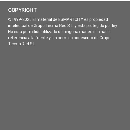
COPYRIGHT
©1999-2025 El material de ESMARTCITY es propiedad
intelectual de Grupo Tecma Red S.L. y está protegido por ley.
No está permitido utilizarlo de ninguna manera sin hacer
referencia a la fuente y sin permiso por escrito de Grupo
Tecma Red S.L.