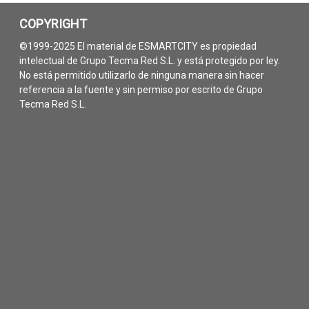
COPYRIGHT
©1999-2025 El material de ESMARTCITY es propiedad
intelectual de Grupo Tecma Red S.L. y está protegido por ley.
No está permitido utilizarlo de ninguna manera sin hacer
referencia a la fuente y sin permiso por escrito de Grupo
Tecma Red S.L.