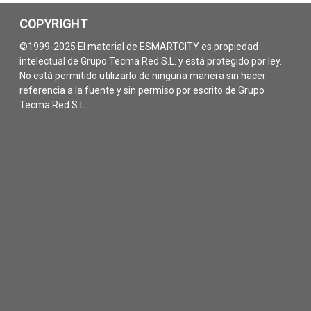
COPYRIGHT
©1999-2025 El material de ESMARTCITY es propiedad
intelectual de Grupo Tecma Red S.L. y está protegido por ley.
No está permitido utilizarlo de ninguna manera sin hacer
referencia a la fuente y sin permiso por escrito de Grupo
Tecma Red S.L.