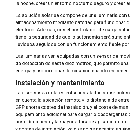
la noche, crear un entorno nocturno seguro y crear 
La solución solar se compone de una luminaria con 
almacenamiento mediante baterías para funcionar d
eléctrico. Además, con el controlador de carga solar
tiene la seguridad de que la autonomía será suficie
lluviosos seguidos con un funcionamiento fiable por 
Las luminarias van equipadas con un sensor de movim
de detección de hasta diez metros, que permite un
energía y proporcionar iluminación cuando es necesa
Instalación y mantenimiento
Las luminarias solares están instaladas sobre colu
en cuenta la ubicación remota y la distancia de entr
GRP ahorra costes de instalación, y el coste de mani
equipamiento adicional para cargar o descargar las 
por el bajo peso y la mayor altura de apilamiento de 
y costes de instalación, ya que no se necesita equip