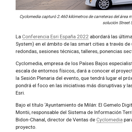
Cyclomedia capturó 2.460 kilómetros de carreteras del área m
solución Street
La
Conferencia Esri España 2022
abordará las últim
System) en el ámbito de las smart cities a través 
redondas, sesiones técnicas, talleres, ponencias sect
Cyclomedia, empresa de los Países Bajos especialist
escala de entornos físicos, dará a conocer el proyec
la Sesión Plenaria del evento, que tendrá lugar el p
pondrá el foco en las iniciativas más disruptivas y 
Esri.
Bajo el título ‘Ayuntamiento de Milán: El Gemelo Dig
Montii, responsable del Sistema de Información Terri
Bidon-Chanal, director de Ventas de
Cyclomedia
para
proyecto.