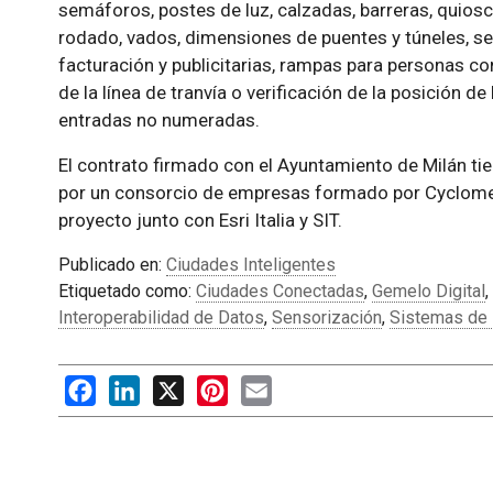
semáforos, postes de luz, calzadas, barreras, quios
rodado, vados, dimensiones de puentes y túneles, señ
facturación y publicitarias, rampas para personas co
de la línea de tranvía o verificación de la posición d
entradas no numeradas.
El contrato firmado con el Ayuntamiento de Milán ti
por un consorcio de empresas formado por Cyclomed
proyecto junto con Esri Italia y SIT.
Publicado en:
Ciudades Inteligentes
Etiquetado como:
Ciudades Conectadas
,
Gemelo Digital
,
Interoperabilidad de Datos
,
Sensorización
,
Sistemas de 
Facebook
LinkedIn
X
Pinterest
Email