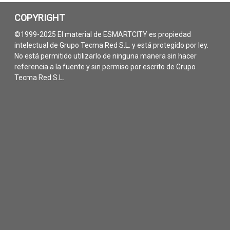
COPYRIGHT
©1999-2025 El material de ESMARTCITY es propiedad
intelectual de Grupo Tecma Red S.L. y está protegido por ley.
No está permitido utilizarlo de ninguna manera sin hacer
referencia a la fuente y sin permiso por escrito de Grupo
Tecma Red S.L.