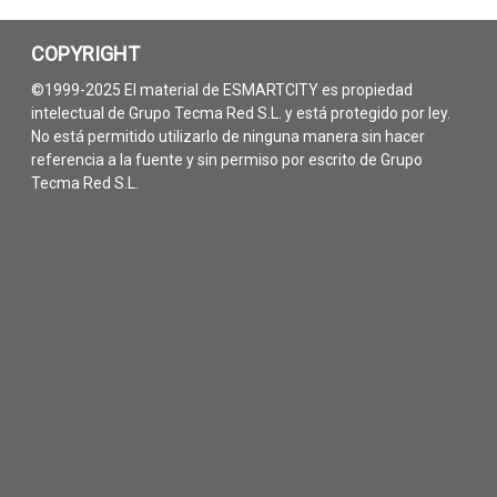
COPYRIGHT
©1999-2025 El material de ESMARTCITY es propiedad
intelectual de Grupo Tecma Red S.L. y está protegido por ley.
No está permitido utilizarlo de ninguna manera sin hacer
referencia a la fuente y sin permiso por escrito de Grupo
Tecma Red S.L.