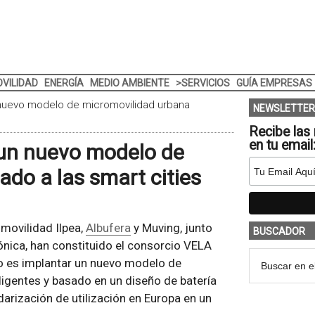
VILIDAD
ENERGÍA
MEDIO AMBIENTE
>SERVICIOS
GUÍA EMPRESAS
 nuevo modelo de micromovilidad urbana
NEWSLETTER
Recibe las 
en tu email
 un nuevo modelo de
do a las smart cities
 movilidad Ilpea,
Albufera
y Muving, junto
BUSCADOR
nica, han constituido el consorcio VELA
vo es implantar un nuevo modelo de
ligentes y basado en un diseño de batería
arización de utilización en Europa en un