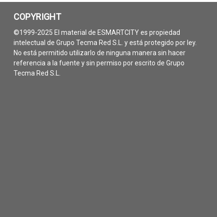
COPYRIGHT
©1999-2025 El material de ESMARTCITY es propiedad
intelectual de Grupo Tecma Red S.L. y está protegido por ley.
No está permitido utilizarlo de ninguna manera sin hacer
referencia a la fuente y sin permiso por escrito de Grupo
Tecma Red S.L.