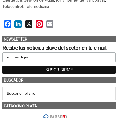
Energética
,
Gestión de Agua
,
IoT (Internet de las Cosas)
,
Telecontrol
,
Telemedicina
Facebook
LinkedIn
X
Pinterest
Email
NEWSLETTER
Recibe las noticias clave del sector en tu email:
BUSCADOR
PATROCINIO PLATA