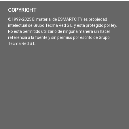
COPYRIGHT
©1999-2025 El material de ESMARTCITY es propiedad
intelectual de Grupo Tecma Red S.L. y está protegido por ley.
No está permitido utilizarlo de ninguna manera sin hacer
referencia a la fuente y sin permiso por escrito de Grupo
Tecma Red S.L.