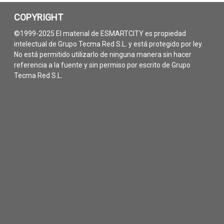
COPYRIGHT
©1999-2025 El material de ESMARTCITY es propiedad
intelectual de Grupo Tecma Red S.L. y está protegido por ley.
No está permitido utilizarlo de ninguna manera sin hacer
referencia a la fuente y sin permiso por escrito de Grupo
Tecma Red S.L.