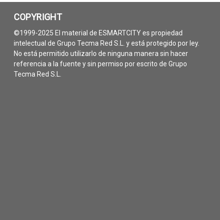
COPYRIGHT
©1999-2025 El material de ESMARTCITY es propiedad
intelectual de Grupo Tecma Red S.L. y está protegido por ley.
No está permitido utilizarlo de ninguna manera sin hacer
referencia a la fuente y sin permiso por escrito de Grupo
Tecma Red S.L.