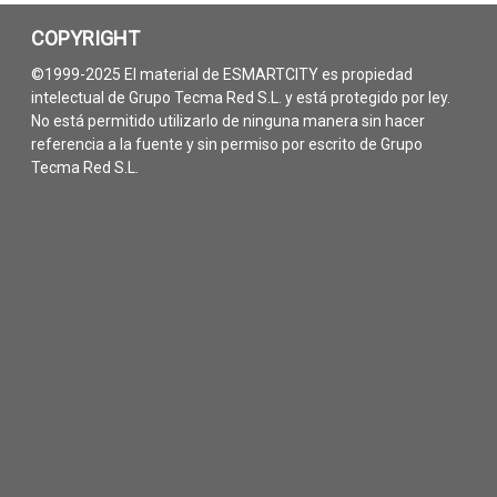
COPYRIGHT
©1999-2025 El material de ESMARTCITY es propiedad
intelectual de Grupo Tecma Red S.L. y está protegido por ley.
No está permitido utilizarlo de ninguna manera sin hacer
referencia a la fuente y sin permiso por escrito de Grupo
Tecma Red S.L.