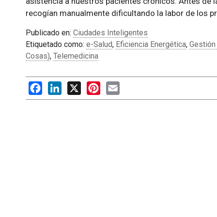
asistencia a nuestros pacientes crónicos. Antes de 
recogían manualmente dificultando la labor de los p
Publicado en:
Ciudades Inteligentes
Etiquetado como:
e-Salud
,
Eficiencia Energética
,
Gestión
Cosas)
,
Telemedicina
Facebook
LinkedIn
X
Pinterest
Email