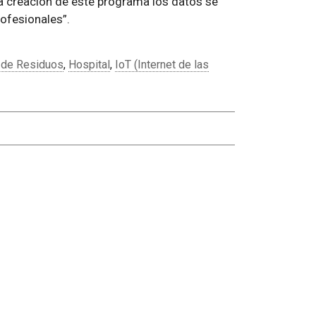
la creación de este programa los datos se
rofesionales
.
 de Residuos
,
Hospital
,
IoT (Internet de las