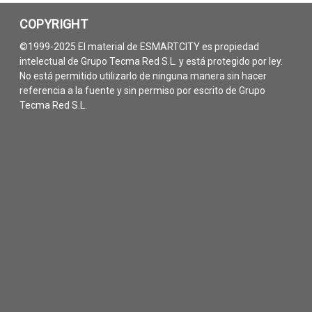
COPYRIGHT
©1999-2025 El material de ESMARTCITY es propiedad
intelectual de Grupo Tecma Red S.L. y está protegido por ley.
No está permitido utilizarlo de ninguna manera sin hacer
referencia a la fuente y sin permiso por escrito de Grupo
Tecma Red S.L.