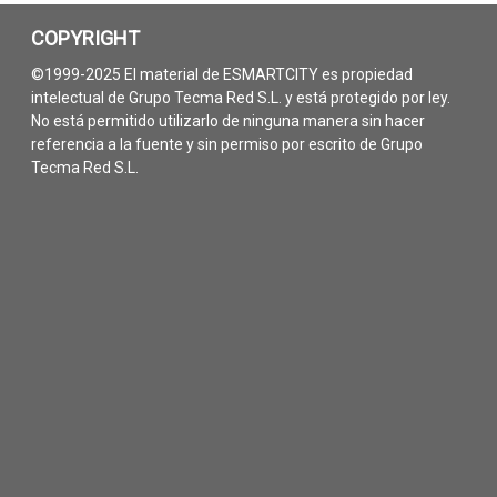
COPYRIGHT
©1999-2025 El material de ESMARTCITY es propiedad
intelectual de Grupo Tecma Red S.L. y está protegido por ley.
No está permitido utilizarlo de ninguna manera sin hacer
referencia a la fuente y sin permiso por escrito de Grupo
Tecma Red S.L.