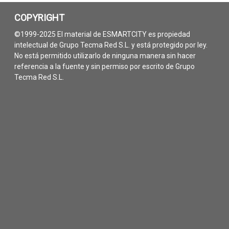
COPYRIGHT
©1999-2025 El material de ESMARTCITY es propiedad
intelectual de Grupo Tecma Red S.L. y está protegido por ley.
No está permitido utilizarlo de ninguna manera sin hacer
referencia a la fuente y sin permiso por escrito de Grupo
Tecma Red S.L.