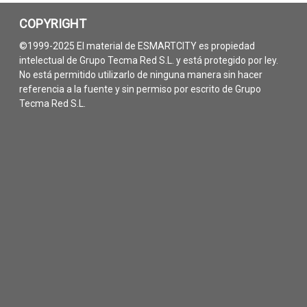
COPYRIGHT
©1999-2025 El material de ESMARTCITY es propiedad
intelectual de Grupo Tecma Red S.L. y está protegido por ley.
No está permitido utilizarlo de ninguna manera sin hacer
referencia a la fuente y sin permiso por escrito de Grupo
Tecma Red S.L.