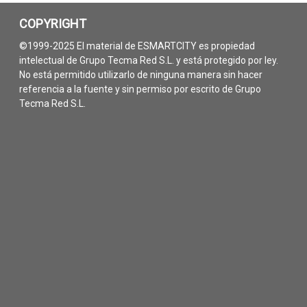
COPYRIGHT
©1999-2025 El material de ESMARTCITY es propiedad
intelectual de Grupo Tecma Red S.L. y está protegido por ley.
No está permitido utilizarlo de ninguna manera sin hacer
referencia a la fuente y sin permiso por escrito de Grupo
Tecma Red S.L.