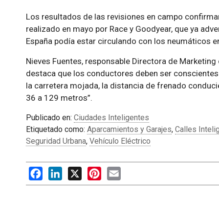
Los resultados de las revisiones en campo confirman
realizado en mayo por Race y Goodyear, que ya adver
España podía estar circulando con los neumáticos e
Nieves Fuentes, responsable Directora de Marketing
destaca que los conductores deben ser conscientes
la carretera mojada, la distancia de frenado condu
36 a 129 metros”.
Publicado en:
Ciudades Inteligentes
Etiquetado como:
Aparcamientos y Garajes
,
Calles Intel
Seguridad Urbana
,
Vehículo Eléctrico
Facebook
LinkedIn
X
Pinterest
Email