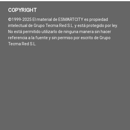
COPYRIGHT
©1999-2025 El material de ESMARTCITY es propiedad
intelectual de Grupo Tecma Red S.L. y está protegido por ley.
No está permitido utilizarlo de ninguna manera sin hacer
referencia a la fuente y sin permiso por escrito de Grupo
Tecma Red S.L.