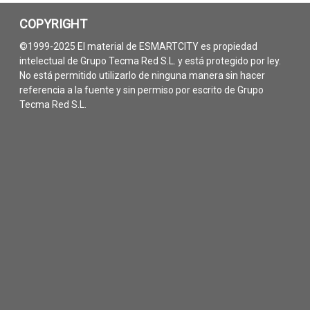
COPYRIGHT
©1999-2025 El material de ESMARTCITY es propiedad
intelectual de Grupo Tecma Red S.L. y está protegido por ley.
No está permitido utilizarlo de ninguna manera sin hacer
referencia a la fuente y sin permiso por escrito de Grupo
Tecma Red S.L.