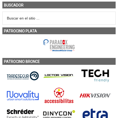
BUSCADOR
PATROCINIO PLATA
PATROCINIO BRONCE