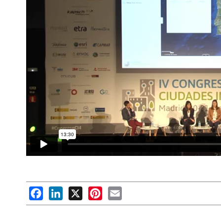
Facebook
LinkedIn
X
Pinterest
Email