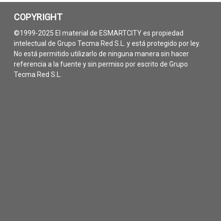
COPYRIGHT
©1999-2025 El material de ESMARTCITY es propiedad
intelectual de Grupo Tecma Red S.L. y está protegido por ley.
No está permitido utilizarlo de ninguna manera sin hacer
referencia a la fuente y sin permiso por escrito de Grupo
Tecma Red S.L.