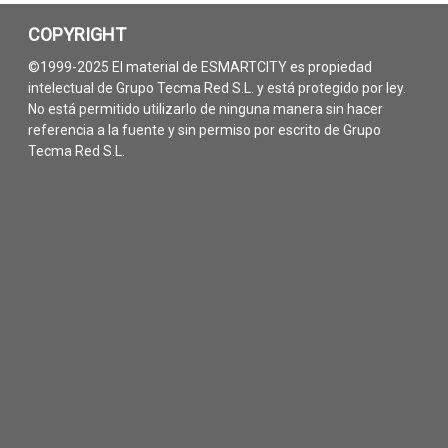
COPYRIGHT
©1999-2025 El material de ESMARTCITY es propiedad
intelectual de Grupo Tecma Red S.L. y está protegido por ley.
No está permitido utilizarlo de ninguna manera sin hacer
referencia a la fuente y sin permiso por escrito de Grupo
Tecma Red S.L.