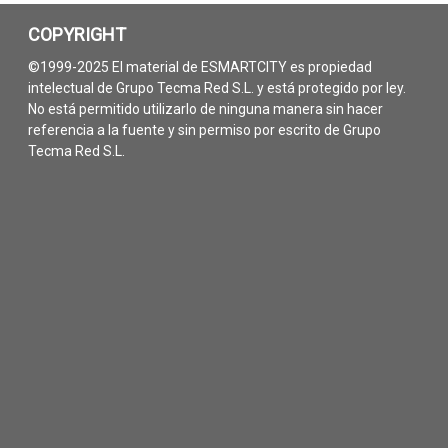
COPYRIGHT
©1999-2025 El material de ESMARTCITY es propiedad
intelectual de Grupo Tecma Red S.L. y está protegido por ley.
No está permitido utilizarlo de ninguna manera sin hacer
referencia a la fuente y sin permiso por escrito de Grupo
Tecma Red S.L.