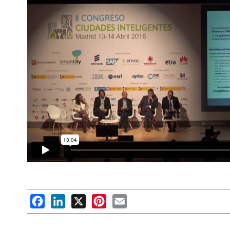
Facebook
LinkedIn
X
Pinterest
Email