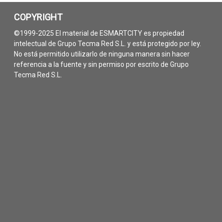
COPYRIGHT
©1999-2025 El material de ESMARTCITY es propiedad
intelectual de Grupo Tecma Red S.L. y está protegido por ley.
No está permitido utilizarlo de ninguna manera sin hacer
referencia a la fuente y sin permiso por escrito de Grupo
Tecma Red S.L.