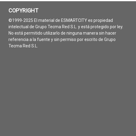
COPYRIGHT
©1999-2025 El material de ESMARTCITY es propiedad
intelectual de Grupo Tecma Red S.L. y está protegido por ley.
No está permitido utilizarlo de ninguna manera sin hacer
referencia a la fuente y sin permiso por escrito de Grupo
Tecma Red S.L.