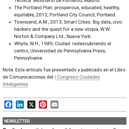
Técnica. Ministerio de Fomento, Madrid.
The Portland Plan: prosperous, educated, healthy,
equitable, 2012, Portland City Council, Portland.
Townsend, A.M., 2013, Smart Cities: Big data, civic
hackers and the quest for a new utopia, W.W.
Norton & Company Ltd., Nueva York.
Whyte, W.H., 1989, Ciudad: redescubriendo el
centro, Universidad de Pennsylvania Press,
Pennsylvania.
Nota: Este artículo fue presentado y publicado en el Libro
de Comunicaciones del
I Congreso Ciudades
Inteligentes
.
Facebook
LinkedIn
X
Pinterest
Email
NEWSLETTER