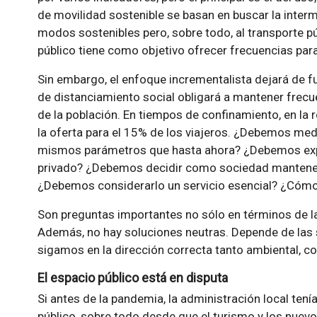
de movilidad sostenible se basan en buscar la interm
modos sostenibles pero, sobre todo, al transporte pú
público tiene como objetivo ofrecer frecuencias para
Sin embargo, el enfoque incrementalista dejará de f
de distanciamiento social obligará a mantener frec
de la población. En tiempos de confinamiento, en la 
la oferta para el 15% de los viajeros. ¿Debemos medi
mismos parámetros que hasta ahora? ¿Debemos expul
privado? ¿Debemos decidir como sociedad mantener
¿Debemos considerarlo un servicio esencial? ¿Cómo
Son preguntas importantes no sólo en términos de la 
Además, no hay soluciones neutras. Depende de las
sigamos en la dirección correcta tanto ambiental, 
El espacio público está en disputa
Si antes de la pandemia, la administración local tení
público, sobre todo desde que el turismo y los nue