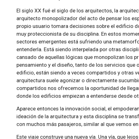
El siglo XX fué el siglo de los arquitectos, la arquit
arquitecto monopolizador del acto de pensar los espa
propio usuario tomara decisiones sobre el edificio don
muy proteccionista de su disciplina. En estos momen
sectores emergentes está sufriendo una metamorfo
entenderla. Está siendo interpelada por otras discipl
cansado de aquellas lógicas que monopolizan los pr
pensamiento y el diseño, tanto de los servicios que o
edificio, están siendo a veces compartidos y otras 
arquitectura suele agonizar o directamente sucumbi
compartidos nos ofrecemos la oportunidad de llega
donde los edificios empiezan a entenderse desde otr
Aparece entonces la innovación social, el empodera
ideación de la arquitectura y esta disciplina se tra
con muchos más pasajeros, similar al que vemos en o
Este viaje construye una nueva vía. Una vía, que lejo