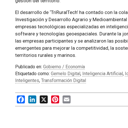
gestión del territorio.
El desarrollo de ‘TriRuralTech’ ha contado con la col
Investigación y Desarrollo Agrario y Medioambiental 
empresas tecnológicas especializadas en inteligencia 
software y tecnologías geoespaciales. Durante la jo
las empresas participantes y se analizaron las posib
emergentes para mejorar la competitividad, la sosten
territorios rurales y marinos.
Publicado en:
Gobierno / Economía
Etiquetado como:
Gemelo Digital
,
Inteligencia Artificial
,
I
Inteligentes
,
Transformación Digital
Facebook
LinkedIn
X
Pinterest
Email