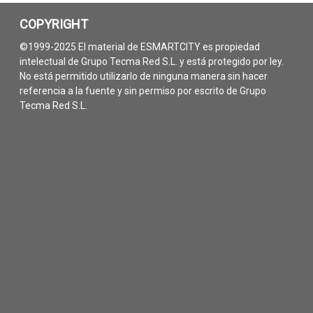
COPYRIGHT
©1999-2025 El material de ESMARTCITY es propiedad
intelectual de Grupo Tecma Red S.L. y está protegido por ley.
No está permitido utilizarlo de ninguna manera sin hacer
referencia a la fuente y sin permiso por escrito de Grupo
Tecma Red S.L.