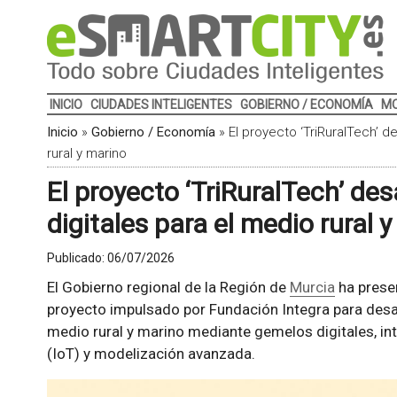
INICIO
CIUDADES INTELIGENTES
GOBIERNO / ECONOMÍA
MO
Inicio
»
Gobierno / Economía
»
El proyecto ‘TriRuralTech’ d
rural y marino
El proyecto ‘TriRuralTech’ des
digitales para el medio rural 
Publicado:
06/07/2026
El Gobierno regional de la Región de
Murcia
ha presen
proyecto impulsado por Fundación Integra para desarr
medio rural y marino mediante gemelos digitales, intel
(IoT) y modelización avanzada.