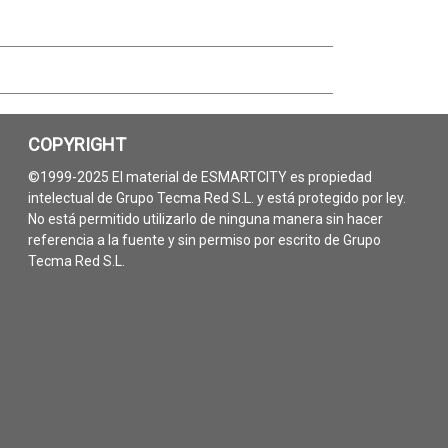
COPYRIGHT
©1999-2025 El material de ESMARTCITY es propiedad
intelectual de Grupo Tecma Red S.L. y está protegido por ley.
No está permitido utilizarlo de ninguna manera sin hacer
referencia a la fuente y sin permiso por escrito de Grupo
Tecma Red S.L.