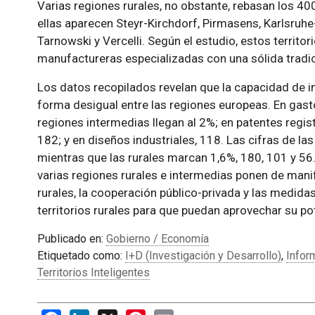
Varias regiones rurales, no obstante, rebasan los 40
ellas aparecen Steyr-Kirchdorf, Pirmasens, Karlsruhe-
Tarnowski y Vercelli. Según el estudio, estos territo
manufactureras especializadas con una sólida tradic
Los datos recopilados revelan que la capacidad de i
forma desigual entre las regiones europeas. En gast
regiones intermedias llegan al 2%; en patentes regi
182; y en diseños industriales, 118. Las cifras de la
mientras que las rurales marcan 1,6%, 180, 101 y 56
varias regiones rurales e intermedias ponen de manif
rurales, la cooperación público-privada y las medid
territorios rurales para que puedan aprovechar su pot
Publicado en:
Gobierno / Economía
Etiquetado como:
I+D (Investigación y Desarrollo)
,
Infor
Territorios Inteligentes