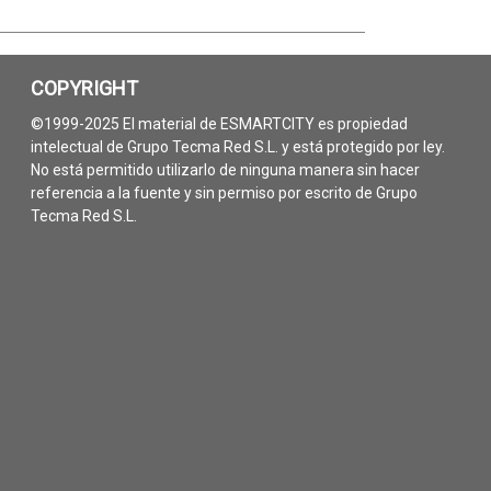
COPYRIGHT
©1999-2025 El material de ESMARTCITY es propiedad
intelectual de Grupo Tecma Red S.L. y está protegido por ley.
No está permitido utilizarlo de ninguna manera sin hacer
referencia a la fuente y sin permiso por escrito de Grupo
Tecma Red S.L.