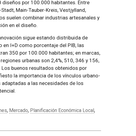
0 diseños por 100.000 habitantes. Entre
Stadt, Main-Tauber-Kreis, Vestjylland,
rios suelen combinar industrias artesanales y
ión en el diseño.
nnovación sigue estando distribuida de
o en I+D como porcentaje del PIB, las
stran 350 por 100.000 habitantes; en marcas,
s regiones urbanas son 2,4%, 510, 346 y 156,
. Los buenos resultados obtenidos por
iesto la importancia de los vínculos urbano-
as adaptadas a las necesidades de los
encial.
mes
,
Mercado
,
Planificación Económica Local
,