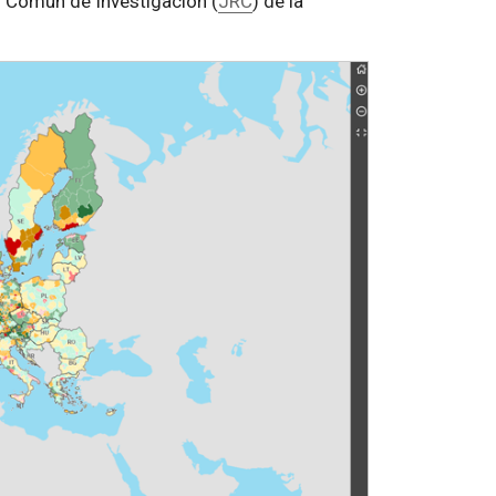
o Común de Investigación (
JRC
) de la