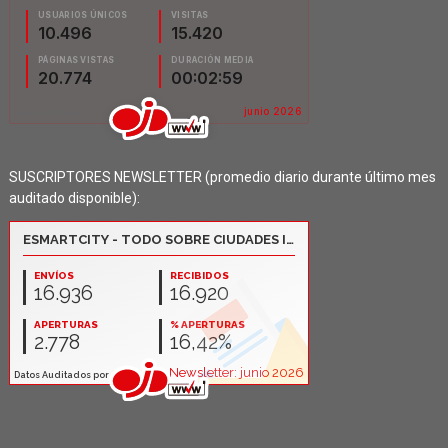
SUSCRIPTORES NEWSLETTER (promedio diario durante último mes
auditado disponible):