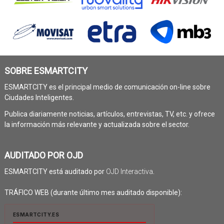
SOBRE ESMARTCITY
ESMARTCITY es el principal medio de comunicación on-line sobre
Ciudades Inteligentes.
Publica diariamente noticias, artículos, entrevistas, TV, etc. y ofrece
la información más relevante y actualizada sobre el sector.
AUDITADO POR OJD
ESMARTCITY está auditado por
OJD Interactiva
.
TRÁFICO WEB (durante último mes auditado disponible):