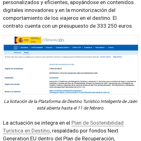
personalizados y eficientes, apoyándose en contenidos
digitales innovadores y en la monitorización del
comportamiento de los viajeros en el destino. El
contrato cuenta con un presupuesto de 333.250 euros.
La licitación de la Plataforma de Destino Turístico Inteligente de Jaén
está abierta hasta el 11 de febrero.
La actuación se integra en el
Plan de Sostenibilidad
Turística en Destino
, respaldado por fondos Next
Generation EU dentro del Plan de Recuperación,