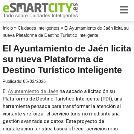
Inicio
»
Ciudades Inteligentes
»
El Ayuntamiento de Jaén licita su
nueva Plataforma de Destino Turístico Inteligente
El Ayuntamiento de Jaén licita
su nueva Plataforma de
Destino Turístico Inteligente
Publicado:
05/02/2026
El
Ayuntamiento de Jaén
ha sacado a licitación su
Plataforma de Destino Turístico Inteligente (PDI), una
herramienta pensada para transformar la atención al
visitante y reforzar el servicio turismo mediante una
gestión avanzada de datos. Este proyecto de
digitalización turística busca ofrecer servicios más