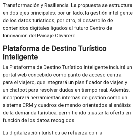
Transformación y Resiliencia. La propuesta se estructura
en dos ejes principales: por un lado, la gestión inteligente
de los datos turísticos; por otro, el desarrollo de
contenidos digitales ligados al futuro Centro de
Innovación del Paisaje Olivarero.
Plataforma de Destino Turístico
Inteligente
La Plataforma de Destino Turístico Inteligente incluirá un
portal web concebido como punto de acceso central
para el viajero, que integrará un planificador de viajes y
un chatbot para resolver dudas en tiempo real. Además,
incorporará herramientas internas de gestión como un
sistema CRM y cuadros de mando orientados al análisis
de la demanda turística, permitiendo ajustar la oferta en
función de los datos recogidos.
La digitalización turística se refuerza con la